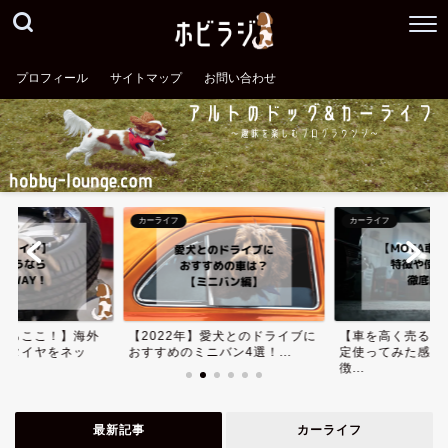
プロフィール
サイトマップ
お問い合わせ
カーライフ
カーライフ
ならここ！】海外
【2022年】愛犬とのドライブに
【車を高く売る】
安タイヤをネッ
おすすめのミニバン4選！...
定使ってみた感想
徴...
最新記事
カーライフ