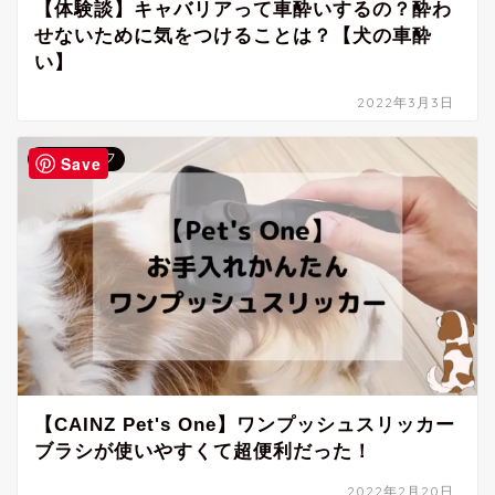
【体験談】キャバリアって車酔いするの？酔わ
せないために気をつけることは？【犬の車酔
い】
2022年3月3日
ドッグライフ
Save
【CAINZ Pet's One】ワンプッシュスリッカー
ブラシが使いやすくて超便利だった！
2022年2月20日