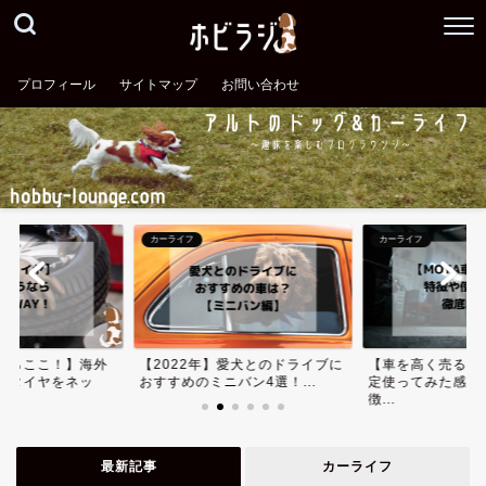
プロフィール
サイトマップ
お問い合わせ
カーライフ
カーライフ
ならここ！】海外
【2022年】愛犬とのドライブに
【車を高く売る】
安タイヤをネッ
おすすめのミニバン4選！...
定使ってみた感想
徴...
最新記事
カーライフ