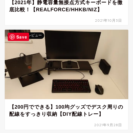
【2021年】静電容量無接点方式キーボードを徹
底比較！【REALFORCE/HHKB/NIZ】
2021年10月3日
ガジェットレビュー
Save
【200円でできる】100均グッズでデスク周りの
配線をすっきり収納【DIY配線トレー】
2021年9月28日