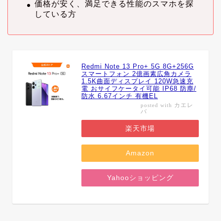
価格が安く、満足できる性能のスマホを探
している方
Redmi Note 13 Pro+ 5G 8G+256G
スマートフォン 2億画素広角カメラ
1.5K曲面ディスプレイ 120W急速充
電 おサイフケータイ可能 IP68 防塵/
防水 6.67インチ 有機EL
カエレ
posted with
バ
楽天市場
Amazon
Yahooショッピング