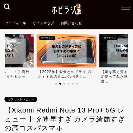
プロフィール
サイトマップ
お問い合わせ
カーライフ
カーライフ
愛犬とのドライブに
【車を高く売る】車買取一括査
【2022年】愛犬
バン4選！...
定使ってみた感想・評判や特
おすすめの軽バン3
徴...
ガジェットレビュー
【Xiaomi Redmi Note 13 Pro+ 5G レ
ビュー 】充電早すぎ カメラ綺麗すぎ
の高コスパスマホ