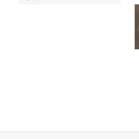
ー
カ
イ
ブ