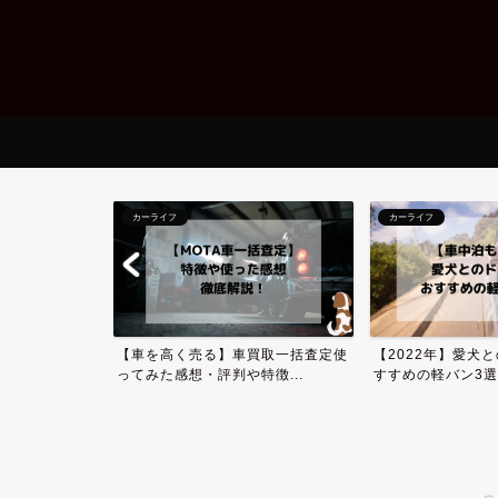
カーライフ
カーライフ
のドライブにお
【車を高く売る】車買取一括査定使
【2022年】愛犬
...
ってみた感想・評判や特徴...
すすめの軽バン3選！