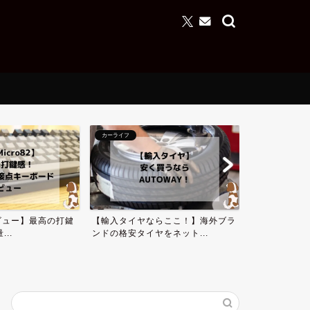
カーライフ
カーライフ
 レビュー】最高の打鍵
【輸入タイヤならここ！】海外ブラ
【2022年】
..
ンドの格安タイヤをネット...
すすめのミニバ