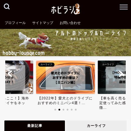
プロフィール
サイトマップ
お問い合わせ
カーライフ
カーライフ
ならここ！】海外
【2022年】愛犬とのドライブに
【車を高く売る】
安タイヤをネッ
おすすめのミニバン4選！...
定使ってみた感想
徴...
最新記事
カーライフ