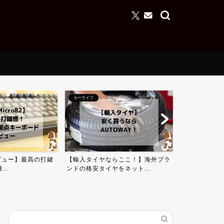
カーライフ
カーライフ
 レビュー】最高の打鍵
【輸入タイヤならここ！】海外ブラ
【2022年】
..
ンドの格安タイヤをネット...
すすめのミニバ