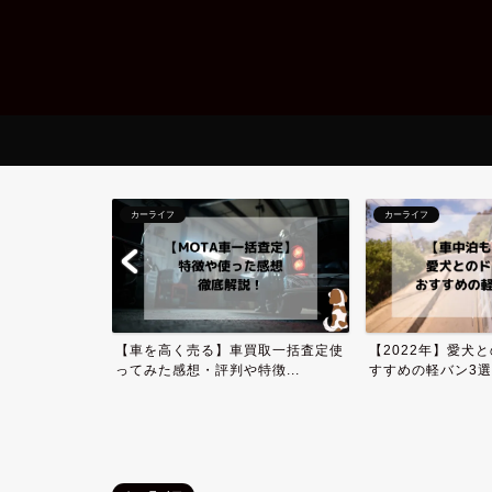
カーライフ
カーライフ
のドライブにお
【車を高く売る】車買取一括査定使
【2022年】愛犬
...
ってみた感想・評判や特徴...
すすめの軽バン3選！