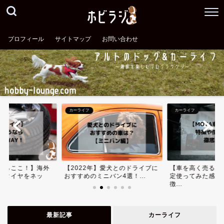
プロフィール
サイトマップ
お問い合わせ
カーライフ
カーライフ
ならここ！】海外
【2022年】愛犬とのドライブに
【車を高く売る】
安タイヤをネッ
おすすめのミニバン4選！...
定使ってみた感想
徴...
最新記事
カーライフ