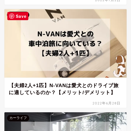
カーライフ
Save
【夫婦2人+1匹】N-VANは愛犬とのドライブ旅
に適しているのか？【メリット/デメリット】
2022年6月28日
カーライフ