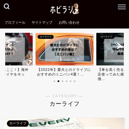
プロフィール
サイトマップ
お問い合わせ
カーライフ
カーライフ
ならここ！】海外
【2022年】愛犬とのドライブに
【車を高く売る】
安タイヤをネッ
おすすめのミニバン4選！...
定使ってみた感想
徴...
― CATEGORY ―
カーライフ
カーライフ