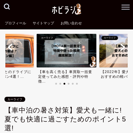
プロフィール
サイトマップ
お問い合わせ
カーライフ
カーライフ
愛犬とのドライブに
【車を高く売る】車買取一括査
【2022年】愛犬
バン4選！...
定使ってみた感想・評判や特
おすすめの軽バン3
徴...
カーライフ
【車中泊の暑さ対策】愛犬も一緒に!
夏でも快適に過ごすためのポイント5
選!