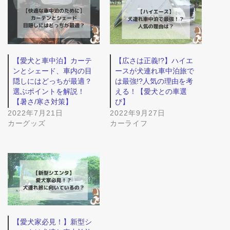
【愛犬と車中泊】カーテ
【広さは正義!?】ハイエ
ンとシェード、車内の目
ースが犬連れ車中泊旅で
隠しにはどっちが最適？
は最強!?人気の理由を考
選ぶポイントを解説！
える！【愛犬との車選
【暑さ/寒さ対策】
び】
2022年7月21日
2022年9月27日
カーグッズ
カーライフ
【愛犬家必見！】新型シ