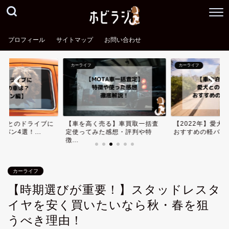
プロフィール
サイトマップ
お問い合わせ
カーライフ
カーライフ
愛犬とのドライブに
【車を高く売る】車買取一括査
【2022年】愛犬
バン4選！...
定使ってみた感想・評判や特
おすすめの軽バン3
徴...
カーライフ
【時期選びが重要！】スタッドレスタ
イヤを安く買いたいなら秋・春を狙
うべき理由！