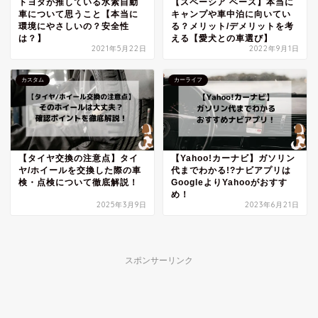
トヨタが推している水素自動
【スペーシア ベース】本当に
車について思うこと【本当に
キャンプや車中泊に向いてい
環境にやさしいの？安全性
る？メリット/デメリットを考
は？】
える【愛犬との車選び】
2021年5月22日
2022年9月1日
カスタム
カーライフ
【タイヤ交換の注意点】タイ
【Yahoo!カーナビ】ガソリン
ヤ/ホイールを交換した際の車
代までわかる!?ナビアプリは
検・点検について徹底解説！
GoogleよりYahooがおすす
め！
2025年3月9日
2023年6月21日
スポンサーリンク