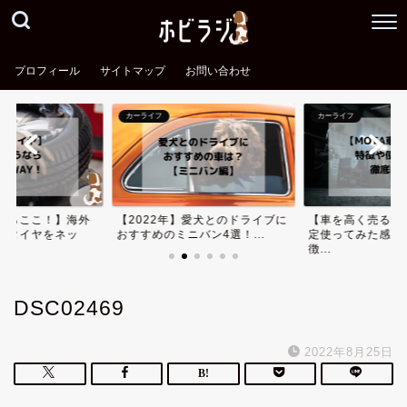
プロフィール
サイトマップ
お問い合わせ
カーライフ
カーライフ
ならここ！】海外
【2022年】愛犬とのドライブに
【車を高く売る】
安タイヤをネッ
おすすめのミニバン4選！...
定使ってみた感想
徴...
DSC02469
2022年8月25日