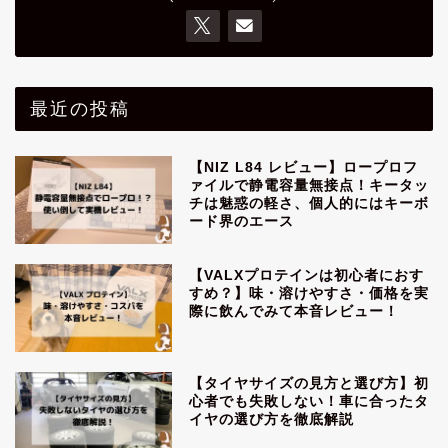
最近の投稿
【NIZ L84 レビュー】ロープロフ
ァイルで静電容量無接点！キータッ
チは魅惑の軽さ、個人的にはキーボ
ード界のエース
【VALXプロテインは初心者におす
すめ？】味・溶けやすさ・価格を実
際に飲んでみて本音レビュー！
【タイヤサイズの見方と選び方】初
心者でも失敗しない！車に合ったタ
イヤの選び方を徹底解説