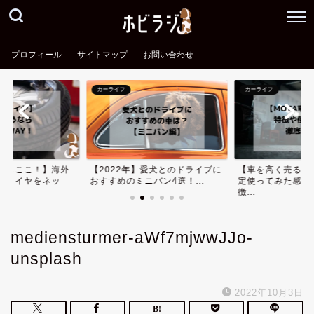
プロフィール
サイトマップ
お問い合わせ
カーライフ
カーライフ
ならここ！】海外
【2022年】愛犬とのドライブに
【車を高く売る】
安タイヤをネッ
おすすめのミニバン4選！...
定使ってみた感想
徴...
mediensturmer-aWf7mjwwJJo-
unsplash
2022年10月3日