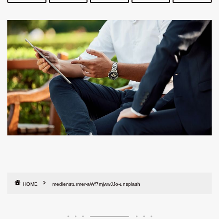
HOME
mediensturmer-aWf7mjwwJJo-unsplash