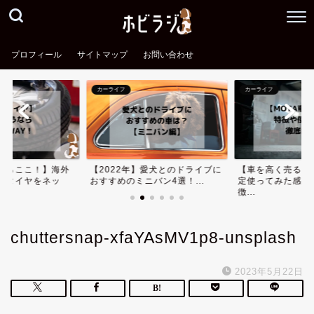
プロフィール
サイトマップ
お問い合わせ
カーライフ
カーライフ
ならここ！】海外
【2022年】愛犬とのドライブに
【車を高く売る】
安タイヤをネッ
おすすめのミニバン4選！...
定使ってみた感想
徴...
chuttersnap-xfaYAsMV1p8-unsplash
2023年5月22日