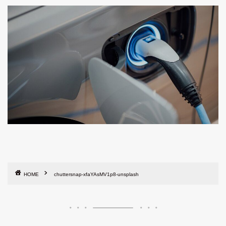
HOME
chuttersnap-xfaYAsMV1p8-unsplash